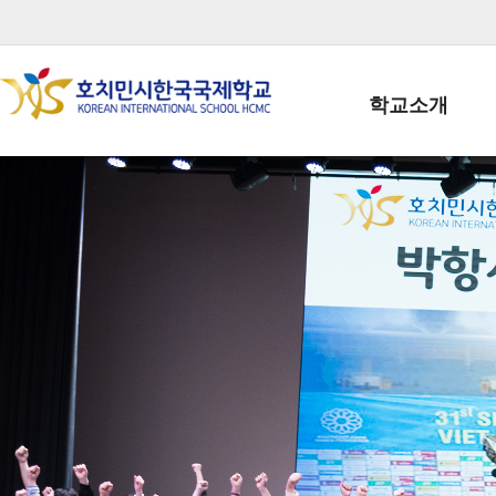
학교소개
학교장인사말
학생회장인사말
학교상징
학교연혁
학교 CI
교직원현황
학생현황
위치/전화
전경사진