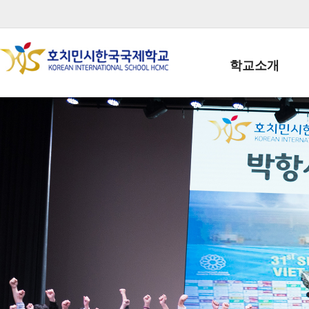
학교소개
학교장인사말
학생회장인사말
학교상징
학교연혁
학교 CI
교직원현황
학생현황
위치/전화
전경사진