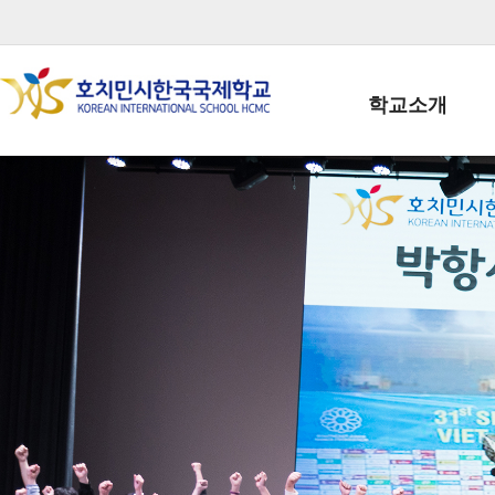
학교소개
학교장인사말
학생회장인사말
학교상징
학교연혁
학교 CI
교직원현황
학생현황
위치/전화
전경사진