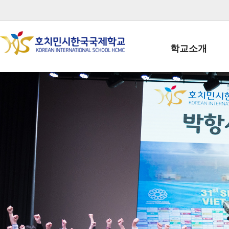
학교소개
학교장인사말
학생회장인사말
학교상징
학교연혁
학교 CI
교직원현황
학생현황
위치/전화
전경사진