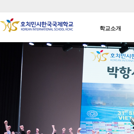
학교소개
학교장인사말
학생회장인사말
학교상징
학교연혁
학교 CI
교직원현황
학생현황
위치/전화
전경사진