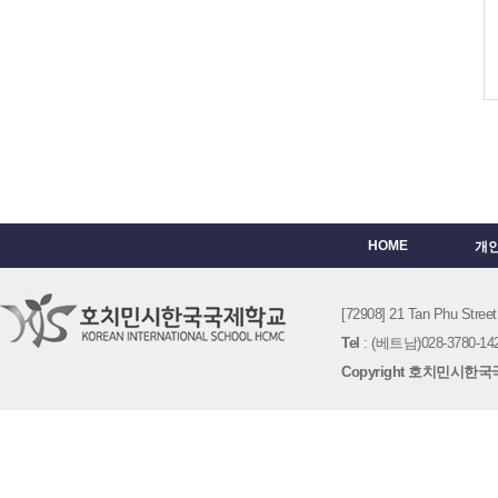
HOME
개
[72908] 21 Tan Phu St
Tel
: (베트남)028-3780-142
Copyright 호치민시한국국제학