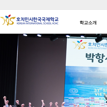
학교소개
학교장인사말
학생회장인사말
학교상징
학교연혁
학교 CI
교직원현황
학생현황
위치/전화
전경사진