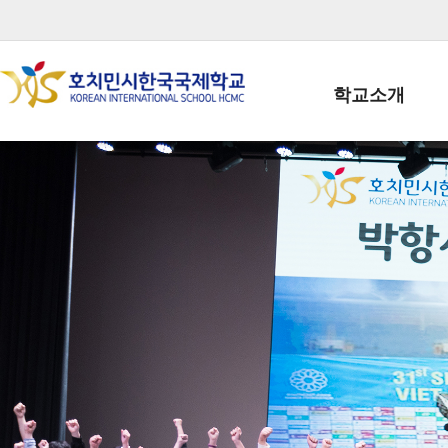
학교소개
학교장인사말
학생회장인사말
학교상징
학교연혁
학교 CI
교직원현황
학생현황
위치/전화
전경사진