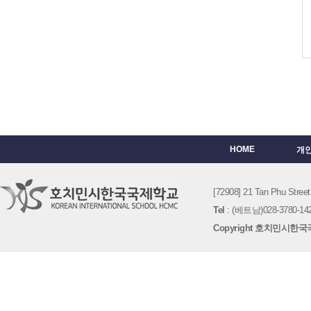
HOME
개
[72908] 21 Tan Phu St
Tel
: (베트남)028-3780-142
Copyright 호치민시한국국제학