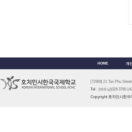
HOME
개
[72908] 21 Tan Phu St
Tel
: (베트남)028-3780-142
Copyright 호치민시한국국제학