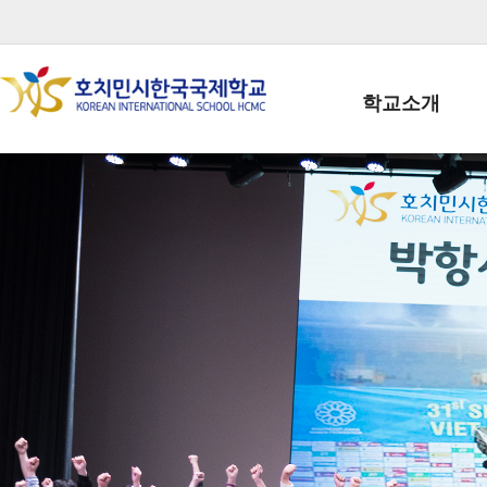
학교소개
학교장인사말
학생회장인사말
학교상징
학교연혁
학교 CI
교직원현황
학생현황
위치/전화
전경사진