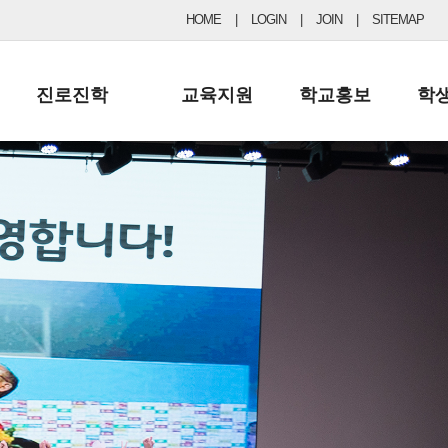
HOME
|
LOGIN
|
JOIN
|
SITEMAP
진로진학
교육지원
학교홍보
학
공지사항 및 입시자료
행정실
보도자료
초등
진로교육
학교 이사회
협력기관현황
중등
드림레터
학교운영위원회
포토갤러리
리
학교발전기금
학교 브로셔
학교건축기금
학교 홍보채널