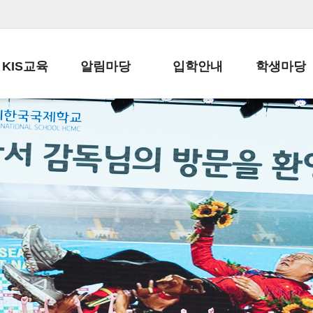
KIS교육
알림마당
입학안내
학생마당
교육목표
공지사항
전편입 전형 안내
학생생활규정
교육과정
가정통신문
전편입 공지사항
봉사활동
학사일정
납부금 안내
전-편입 서류양식
학교신문
일과시간표
주간학습안내
전출 안내
자율진로동아
재외교육기관장
스쿨버스 운행 안내
입학금/수업료
유초등 소식지
성과평가자료
급식안내
교복구입안내
서식자료실
정보공개
학부모방