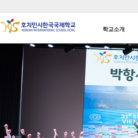
학교소개
학교장인사말
학생회장인사말
학교상징
학교연혁
학교 CI
교직원현황
학생현황
위치/전화
전경사진