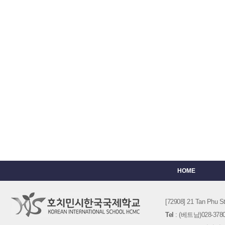
HOME
[72908] 21 Tan Phu
Tel
: (베트남)028-3780-