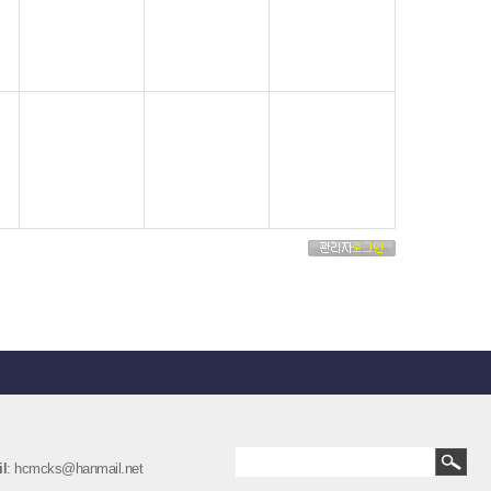
l
: hcmcks@hanmail.net