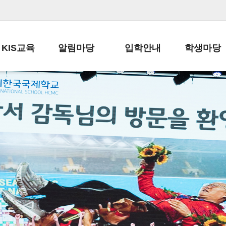
KIS교육
알림마당
입학안내
학생마당
교육목표
공지사항
전편입 전형 안내
학생생활규정
교육과정
가정통신문
전편입 공지사항
봉사활동
학사일정
납부금 안내
전-편입 서류양식
학교신문
일과시간표
주간학습안내
전출 안내
자율진로동아
재외교육기관장
스쿨버스 운행 안내
입학금/수업료
유초등 소식지
성과평가자료
급식안내
교복구입안내
서식자료실
정보공개
학부모방