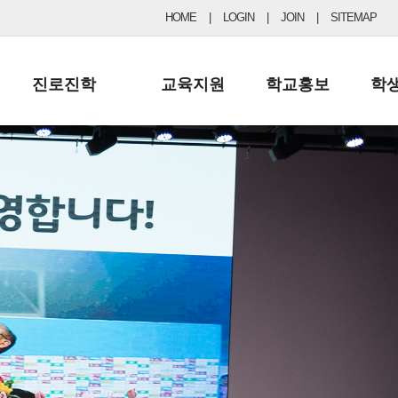
HOME
|
LOGIN
|
JOIN
|
SITEMAP
진로진학
교육지원
학교홍보
학
공지사항 및 입시자료
행정실
보도자료
초등
진로교육
학교 이사회
협력기관현황
중등
드림레터
학교운영위원회
포토갤러리
리
학교발전기금
학교 브로셔
학교건축기금
학교 홍보채널