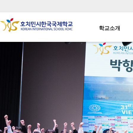
학교소개
학교장인사말
학생회장인사말
학교상징
학교연혁
학교 CI
교직원현황
학생현황
위치/전화
전경사진