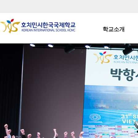
학교소개
학교장인사말
학생회장인사말
학교상징
학교연혁
학교 CI
교직원현황
학생현황
위치/전화
전경사진