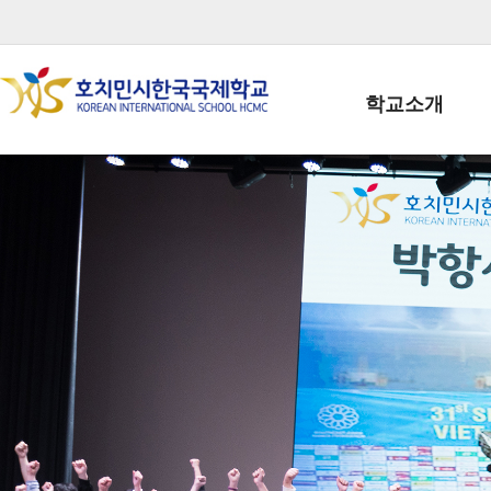
학교소개
학교장인사말
학생회장인사말
학교상징
학교연혁
학교 CI
교직원현황
학생현황
위치/전화
전경사진