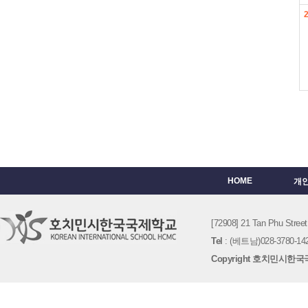
HOME
개
[72908] 21 Tan Phu St
Tel
: (베트남)028-3780-142
Copyright 호치민시한국국제학