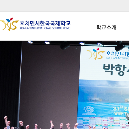
학교소개
학교장인사말
학생회장인사말
학교상징
학교연혁
학교 CI
교직원현황
학생현황
위치/전화
전경사진