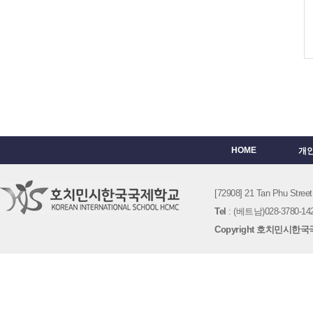
HOME
개
[72908] 21 Tan Phu St
Tel
: (베트남)028-3780-142
Copyright 호치민시한국국제학