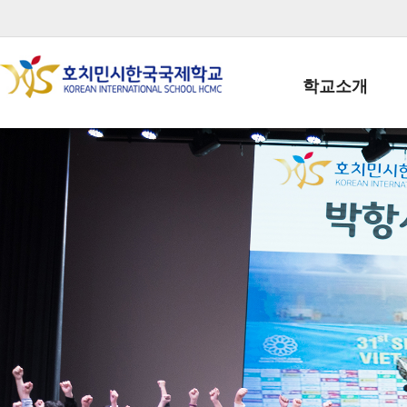
학교소개
학교장인사말
학생회장인사말
학교상징
학교연혁
학교 CI
교직원현황
학생현황
위치/전화
전경사진