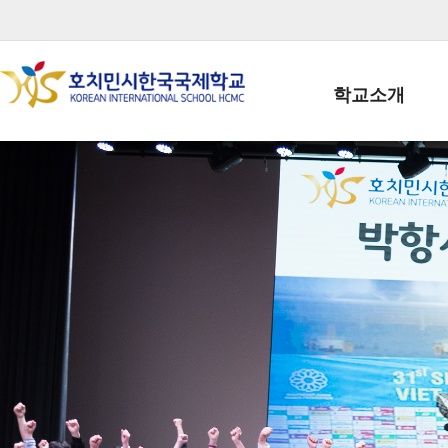
학교소개
학교장인사말
학생회장인사말
학교상징
학교연혁
학교 CI
교직원현황
학생현황
위치/전화
전경사진