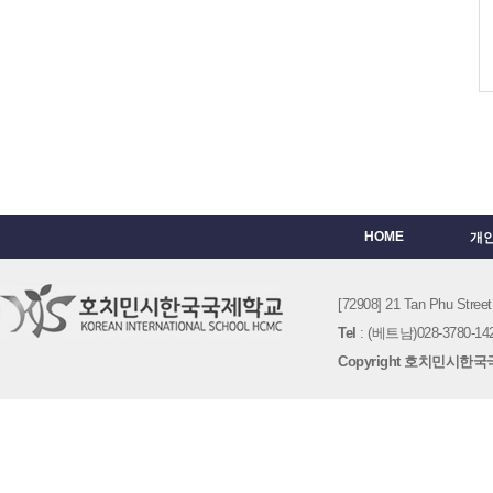
HOME
개
[72908] 21 Tan Phu St
Tel
: (베트남)028-3780-142
Copyright 호치민시한국국제학