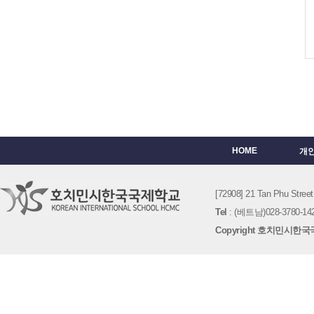
HOME
개
[72908] 21 Tan Phu St
Tel
: (베트남)028-3780-142
Copyright 호치민시한국국제학