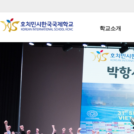
학교소개
학교장인사말
학생회장인사말
학교상징
학교연혁
학교 CI
교직원현황
학생현황
위치/전화
전경사진