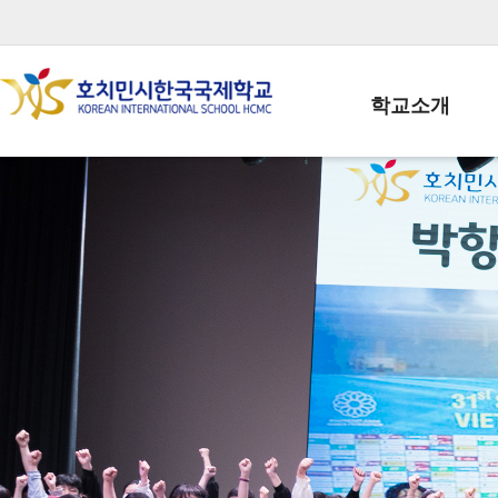
학교소개
학교장인사말
학생회장인사말
학교상징
학교연혁
학교 CI
교직원현황
학생현황
위치/전화
전경사진