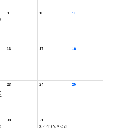
9
10
11
설
16
17
18
23
24
25
설
회
30
31
설
한국외대 입학설명