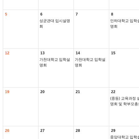
5
6
7
8
성균관대 입시설명
인하대학교 입학
회
명회
12
13
14
15
가천대학교 입학설
가천대학교 입학설
명회
명회
19
20
21
22
(중등) 교육과정 
명회 및 학부모총
26
27
28
29
중앙대학교 입학