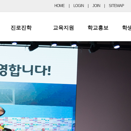
HOME
|
LOGIN
|
JOIN
|
SITEMAP
진로진학
교육지원
학교홍보
학
공지사항 및 입시자료
행정실
보도자료
초등
진로교육
학교 이사회
협력기관현황
중등
드림레터
학교운영위원회
포토갤러리
리
학교발전기금
학교 브로셔
학교건축기금
학교 홍보채널