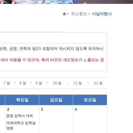
> 학교홍보 >
이달의행사
호, 성명, 연락처 등)가 포함되어 게시되지 않도록 유의하시
어 악용될 수 있으며, 특히 타인의 개인정보가 노출되는 경
7 월
8 월
9 월
10 월
11 월
12 월
목요일
금요일
토요일
2
3
4
중등 입학식 개최
연세대학교 입학설
명회