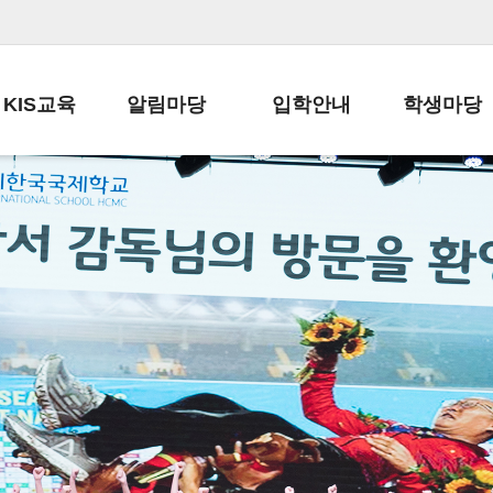
KIS교육
알림마당
입학안내
학생마당
교육목표
공지사항
전편입 전형 안내
학생생활규정
교육과정
가정통신문
전편입 공지사항
봉사활동
학사일정
납부금 안내
전-편입 서류양식
학교신문
일과시간표
주간학습안내
전출 안내
자율진로동아
재외교육기관장
스쿨버스 운행 안내
입학금/수업료
유초등 소식지
성과평가자료
급식안내
교복구입안내
서식자료실
정보공개
학부모방