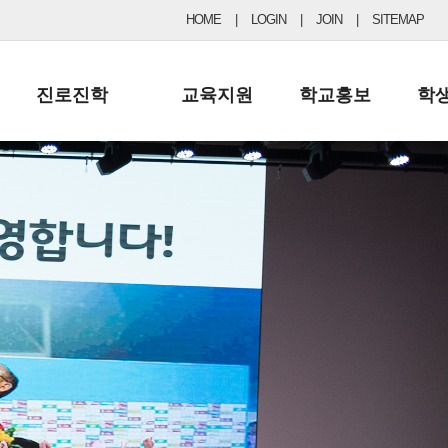
HOME
|
LOGIN
|
JOIN
|
SITEMAP
진로진학
교육지원
학교홍보
학
공지사항 및 입시자료
행정실
보도자료
초등
진로교육
학교 이사회
협력기관현황
중등
드림레터
학교운영위원회
포토갤러리
리
학교발전기금
학교 브로셔
학교건축기금
학교 홍보채널