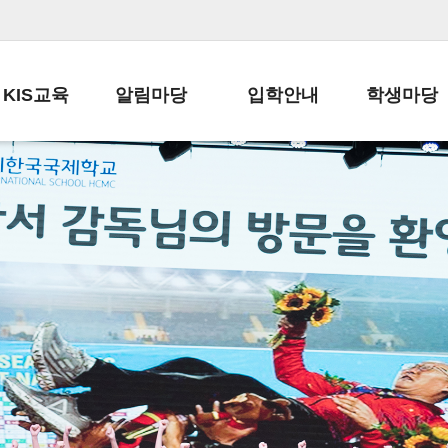
KIS교육
알림마당
입학안내
학생마당
교육목표
공지사항
전편입 전형 안내
학생생활규정
교육과정
가정통신문
전편입 공지사항
봉사활동
학사일정
납부금 안내
전-편입 서류양식
학교신문
일과시간표
주간학습안내
전출 안내
자율진로동아
재외교육기관장
스쿨버스 운행 안내
입학금/수업료
유초등 소식지
성과평가자료
급식안내
교복구입안내
서식자료실
정보공개
학부모방