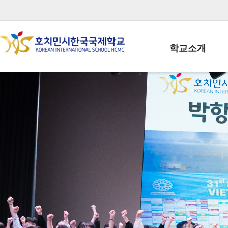
학교소개
학교장인사말
학생회장인사말
학교상징
학교연혁
학교 CI
교직원현황
학생현황
위치/전화
전경사진