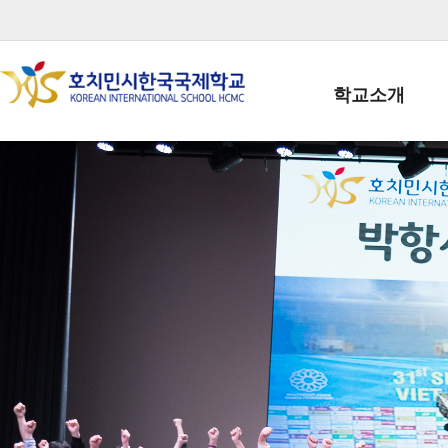
학교소개
학교장인사말
학생회장인사말
학교상징
학교연혁
학교 CI
교직원현황
학생현황
위치/전화
전경사진