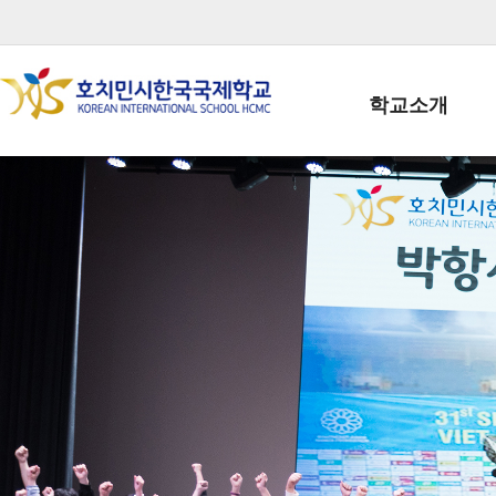
학교소개
학교장인사말
학생회장인사말
학교상징
학교연혁
학교 CI
교직원현황
학생현황
위치/전화
전경사진