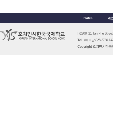
HOME
개
[72908] 21 Tan Phu St
Tel
: (베트남)028-3780-142
Copyright 호치민시한국국제학