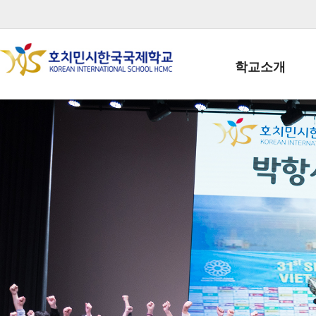
학교소개
학교장인사말
학생회장인사말
학교상징
학교연혁
학교 CI
교직원현황
학생현황
위치/전화
전경사진