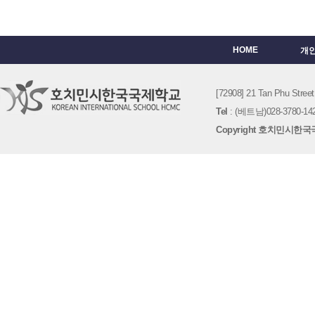
HOME
개
[72908] 21 Tan Phu St
Tel
: (베트남)028-3780-142
Copyright 호치민시한국국제학