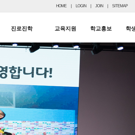
HOME
|
LOGIN
|
JOIN
|
SITEMAP
진로진학
교육지원
학교홍보
학
공지사항 및 입시자료
행정실
보도자료
초등
진로교육
학교 이사회
협력기관현황
중등
드림레터
학교운영위원회
포토갤러리
리
학교발전기금
학교 브로셔
학교건축기금
학교 홍보채널