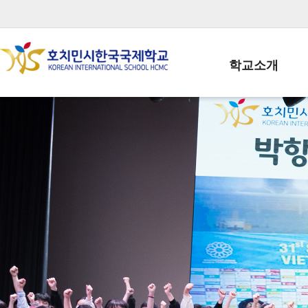
학교소개
학교장인사말
학생회장인사말
학교상징
학교연혁
학교 CI
교직원현황
학생현황
위치/전화
전경사진