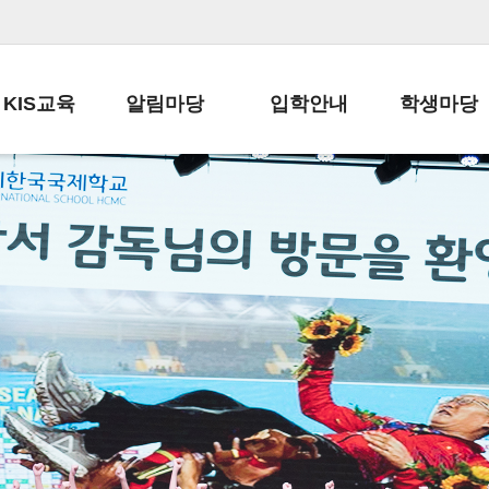
KIS교육
알림마당
입학안내
학생마당
교육목표
공지사항
전편입 전형 안내
학생생활규정
교육과정
가정통신문
전편입 공지사항
봉사활동
학사일정
납부금 안내
전-편입 서류양식
학교신문
일과시간표
주간학습안내
전출 안내
자율진로동아
재외교육기관장
스쿨버스 운행 안내
입학금/수업료
유초등 소식지
성과평가자료
급식안내
교복구입안내
서식자료실
정보공개
학부모방