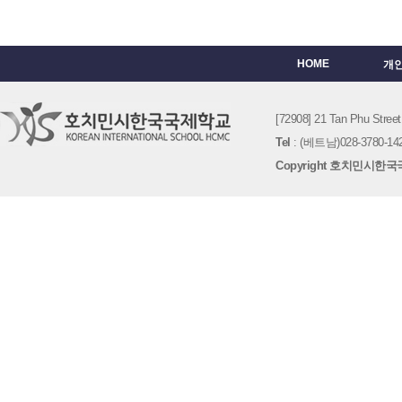
HOME
개
[72908] 21 Tan Phu St
Tel
: (베트남)028-3780-142
Copyright 호치민시한국국제학