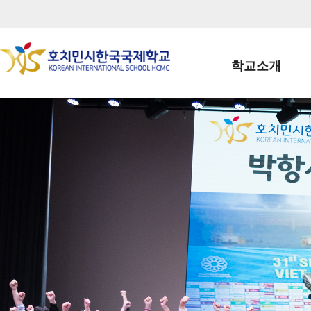
학교소개
학교장인사말
학생회장인사말
학교상징
학교연혁
학교 CI
교직원현황
학생현황
위치/전화
전경사진