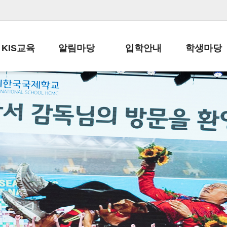
KIS교육
알림마당
입학안내
학생마당
교육목표
공지사항
전편입 전형 안내
학생생활규정
교육과정
가정통신문
전편입 공지사항
봉사활동
학사일정
납부금 안내
전-편입 서류양식
학교신문
일과시간표
주간학습안내
전출 안내
자율진로동아
재외교육기관장
스쿨버스 운행 안내
입학금/수업료
유초등 소식지
성과평가자료
급식안내
교복구입안내
서식자료실
정보공개
학부모방