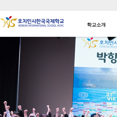
학교소개
학교장인사말
학생회장인사말
학교상징
학교연혁
학교 CI
교직원현황
학생현황
위치/전화
전경사진