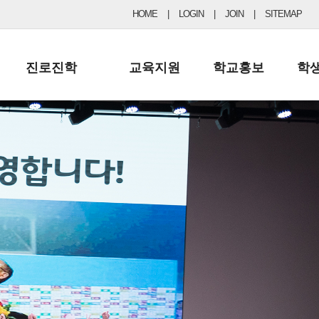
HOME
|
LOGIN
|
JOIN
|
SITEMAP
진로진학
교육지원
학교홍보
학
공지사항 및 입시자료
행정실
보도자료
초등
진로교육
학교 이사회
협력기관현황
중등
드림레터
학교운영위원회
포토갤러리
리
학교발전기금
학교 브로셔
학교건축기금
학교 홍보채널