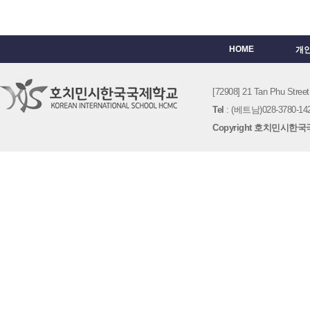
HOME
개
[72908] 21 Tan Phu St
Tel
: (베트남)028-3780-142
Copyright 호치민시한국국제학