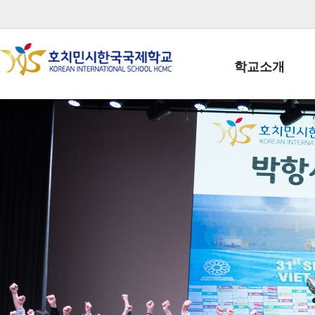
학교소개
학교장인사말
학생회장인사말
학교상징
학교연혁
학교 CI
교직원현황
학생현황
위치/전화
전경사진