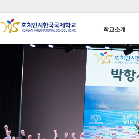
학교소개
학교장인사말
학생회장인사말
학교상징
학교연혁
학교 CI
교직원현황
학생현황
위치/전화
전경사진