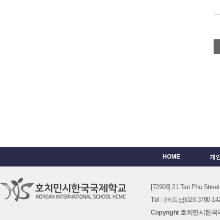
HOME
개
[72908] 21 Tan Phu St
Tel
: (베트남)028-3780-142
Copyright 호치민시한국국제학