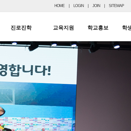
HOME
|
LOGIN
|
JOIN
|
SITEMAP
진로진학
교육지원
학교홍보
학
공지사항 및 입시자료
행정실
보도자료
초등
진로교육
학교 이사회
협력기관현황
중등
드림레터
학교운영위원회
포토갤러리
리
학교발전기금
학교 브로셔
학교건축기금
학교 홍보채널