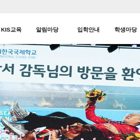
KIS교육
알림마당
입학안내
학생마당
교육목표
공지사항
전편입 전형 안내
학생생활규정
교육과정
가정통신문
전편입 공지사항
봉사활동
학사일정
납부금 안내
전-편입 서류양식
학교신문
일과시간표
주간학습안내
전출 안내
자율진로동아
재외교육기관장
스쿨버스 운행 안내
입학금/수업료
유초등 소식지
성과평가자료
급식안내
교복구입안내
서식자료실
정보공개
학부모방