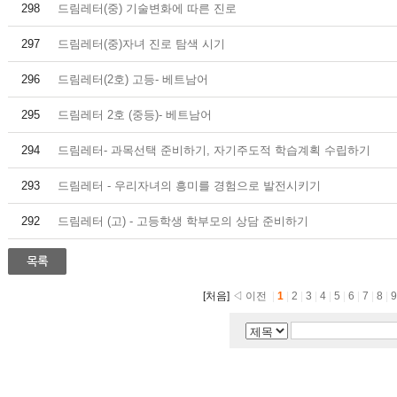
298
드림레터(중) 기술변화에 따른 진로
297
드림레터(중)자녀 진로 탐색 시기
296
드림레터(2호) 고등- 베트남어
295
드림레터 2호 (중등)- 베트남어
294
드림레터- 과목선택 준비하기, 자기주도적 학습계획 수립하기
293
드림레터 - 우리자녀의 흥미를 경험으로 발전시키기
292
드림레터 (고) - 고등학생 학부모의 상담 준비하기
[처음]
◁ 이전
|
1
|
2
|
3
|
4
|
5
|
6
|
7
|
8
|