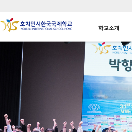
학교소개
학교장인사말
학생회장인사말
학교상징
학교연혁
학교 CI
교직원현황
학생현황
위치/전화
전경사진