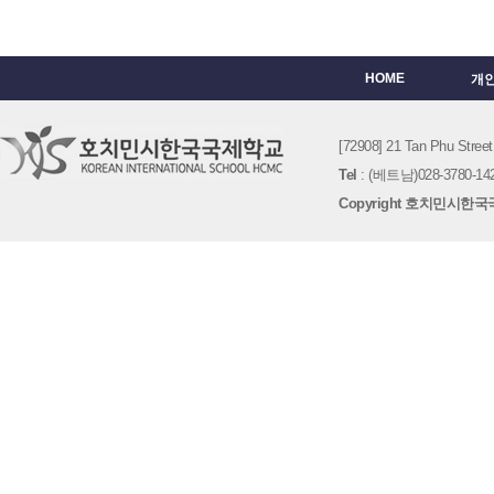
HOME
개
[72908] 21 Tan Phu St
Tel
: (베트남)028-3780-142
Copyright 호치민시한국국제학