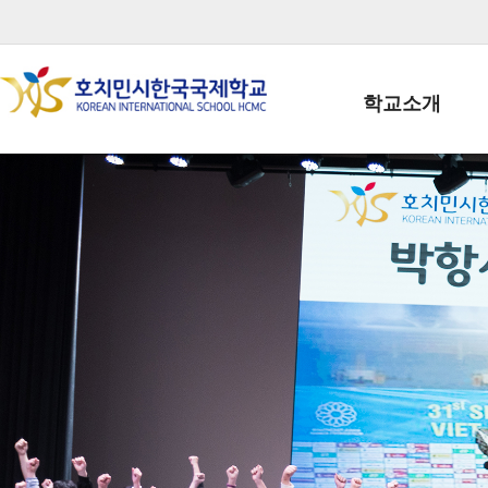
학교소개
학교장인사말
학생회장인사말
학교상징
학교연혁
학교 CI
교직원현황
학생현황
위치/전화
전경사진