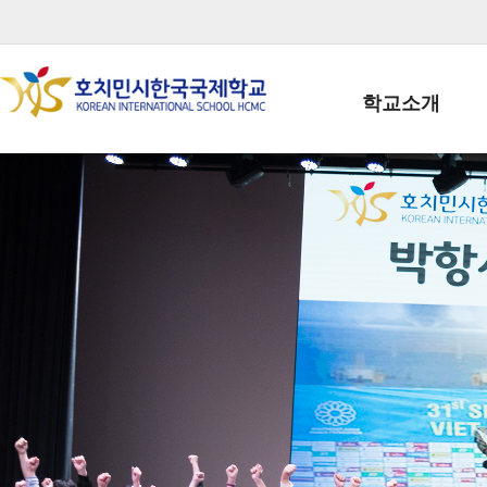
학교소개
학교장인사말
학생회장인사말
학교상징
학교연혁
학교 CI
교직원현황
학생현황
위치/전화
전경사진