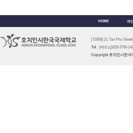
HOME
개
[72908] 21 Tan Phu St
Tel
: (베트남)028-3780-142
Copyright 호치민시한국국제학