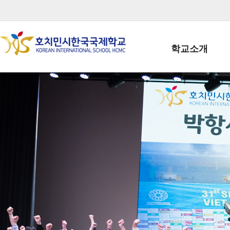
학교소개
학교장인사말
학생회장인사말
학교상징
학교연혁
학교 CI
교직원현황
학생현황
위치/전화
전경사진