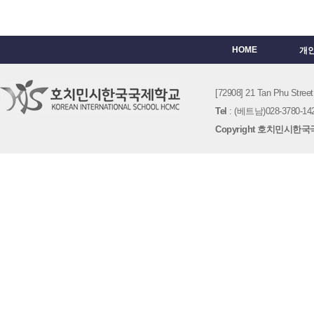
HOME
개
[72908] 21 Tan Phu St
Tel
: (베트남)028-3780-142
Copyright 호치민시한국국제학