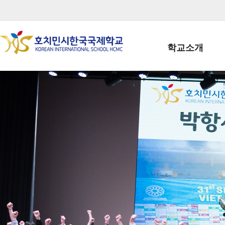
학교소개
학교장인사말
학생회장인사말
학교상징
학교연혁
학교 CI
교직원현황
학생현황
위치/전화
전경사진