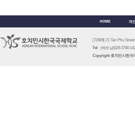
HOME
개
[72908] 21 Tan Phu St
Tel
: (베트남)028-3780-142
Copyright 호치민시한국국제학