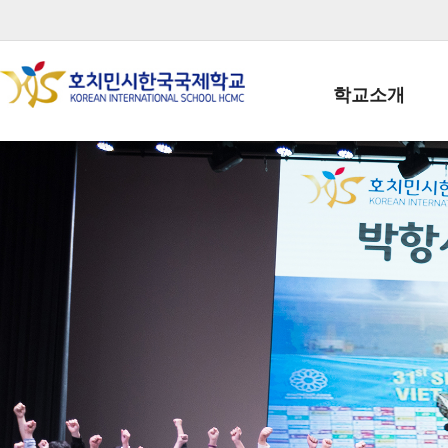
학교소개
학교장인사말
학생회장인사말
학교상징
학교연혁
학교 CI
교직원현황
학생현황
위치/전화
전경사진