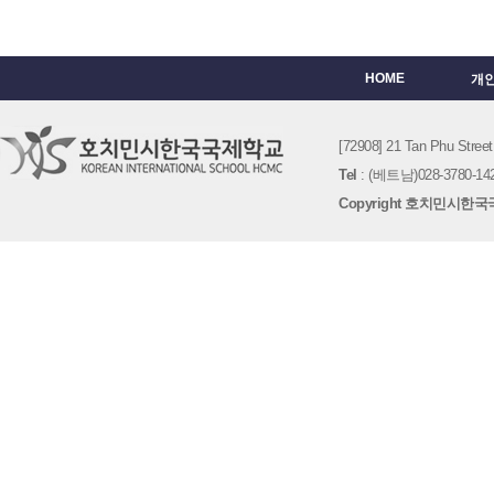
HOME
개
[72908] 21 Tan Phu St
Tel
: (베트남)028-3780-142
Copyright 호치민시한국국제학