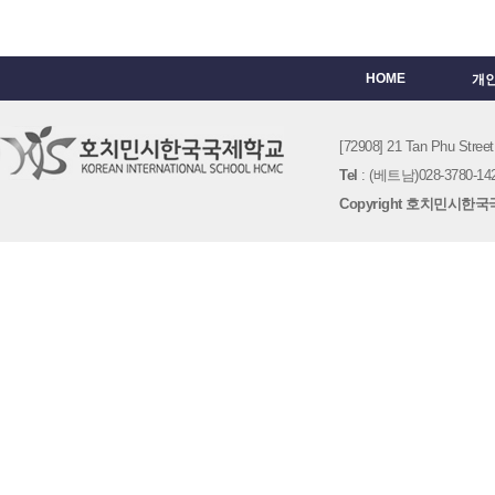
HOME
개
[72908] 21 Tan Phu St
Tel
: (베트남)028-3780-142
Copyright 호치민시한국국제학