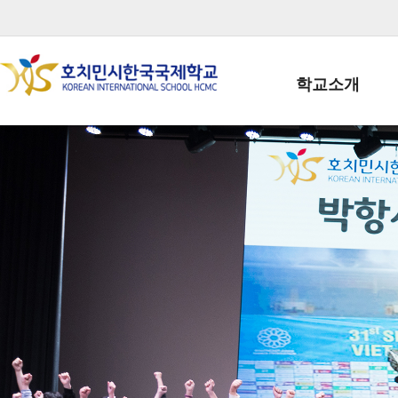
학교소개
학교장인사말
학생회장인사말
학교상징
학교연혁
학교 CI
교직원현황
학생현황
위치/전화
전경사진