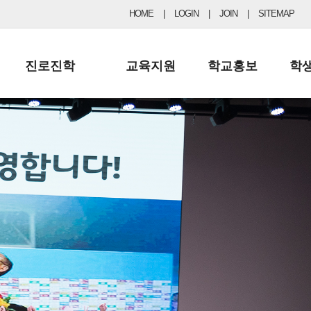
HOME
|
LOGIN
|
JOIN
|
SITEMAP
진로진학
교육지원
학교홍보
학
공지사항 및 입시자료
행정실
보도자료
초등
진로교육
학교 이사회
협력기관현황
중등
드림레터
학교운영위원회
포토갤러리
리
학교발전기금
학교 브로셔
학교건축기금
학교 홍보채널