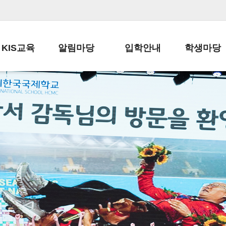
KIS교육
알림마당
입학안내
학생마당
교육목표
공지사항
전편입 전형 안내
학생생활규정
교육과정
가정통신문
전편입 공지사항
봉사활동
학사일정
납부금 안내
전-편입 서류양식
학교신문
일과시간표
주간학습안내
전출 안내
자율진로동아
재외교육기관장
스쿨버스 운행 안내
입학금/수업료
유초등 소식지
성과평가자료
급식안내
교복구입안내
서식자료실
정보공개
학부모방