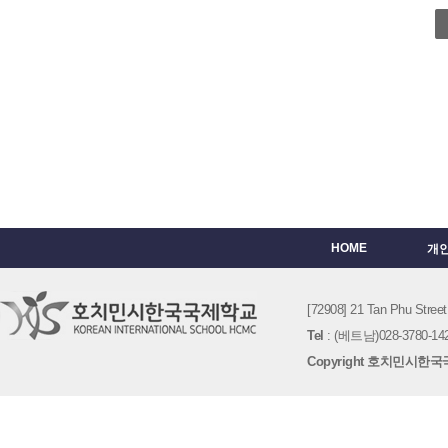
HOME
개
[72908] 21 Tan Phu St
Tel
: (베트남)028-3780-142
Copyright 호치민시한국국제학