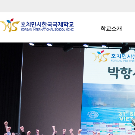
학교소개
학교장인사말
학생회장인사말
학교상징
학교연혁
학교 CI
교직원현황
학생현황
위치/전화
전경사진