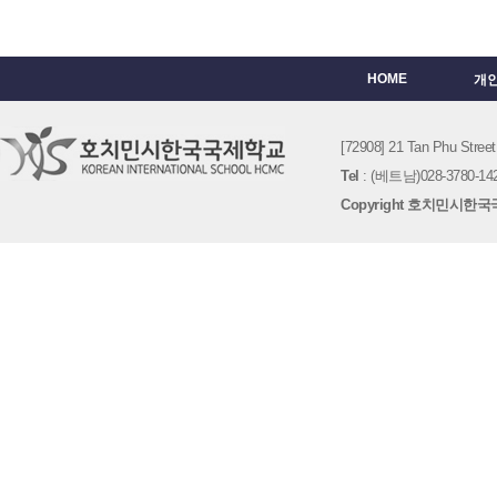
HOME
개
[72908] 21 Tan Phu St
Tel
: (베트남)028-3780-142
Copyright 호치민시한국국제학