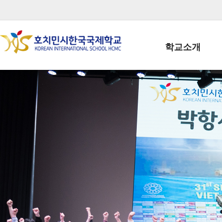
학교소개
학교장인사말
학생회장인사말
학교상징
학교연혁
학교 CI
교직원현황
학생현황
위치/전화
전경사진