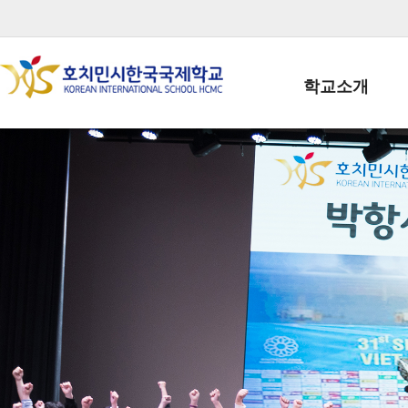
학교소개
학교장인사말
학생회장인사말
학교상징
학교연혁
학교 CI
교직원현황
학생현황
위치/전화
전경사진