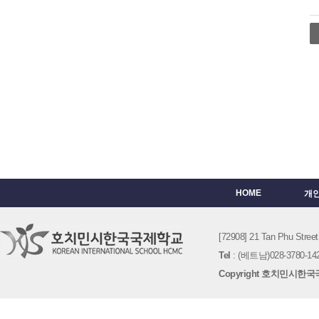
HOME
개
[72908] 21 Tan Phu St
Tel
: (베트남)028-3780-142
Copyright 호치민시한국국제학