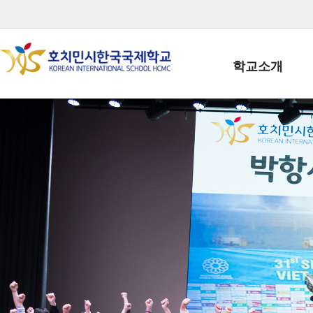
학교소개
학교장인사말
학생회장인사말
학교상징
학교연혁
학교 CI
교직원현황
학생현황
위치/전화
전경사진