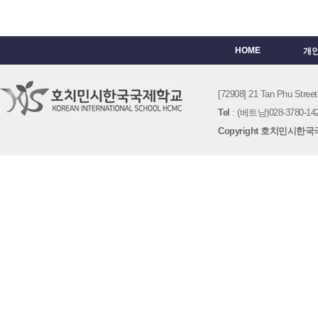
HOME
개
[72908] 21 Tan Phu St
Tel
: (베트남)028-3780-142
Copyright 호치민시한국국제학