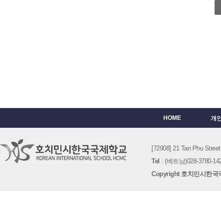
HOME
개
[72908] 21 Tan Phu St
Tel
: (베트남)028-3780-142
Copyright 호치민시한국국제학