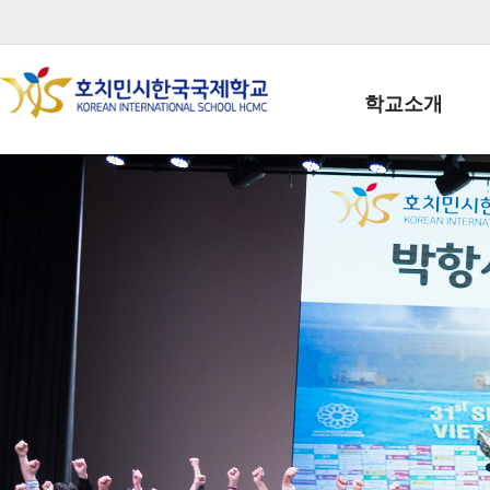
학교소개
학교장인사말
학생회장인사말
학교상징
학교연혁
학교 CI
교직원현황
학생현황
위치/전화
전경사진