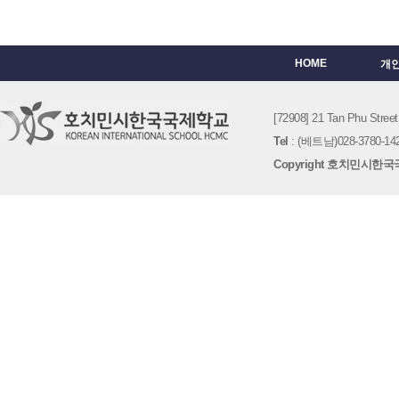
HOME
개
[72908] 21 Tan Phu St
Tel
: (베트남)028-3780-142
Copyright 호치민시한국국제학