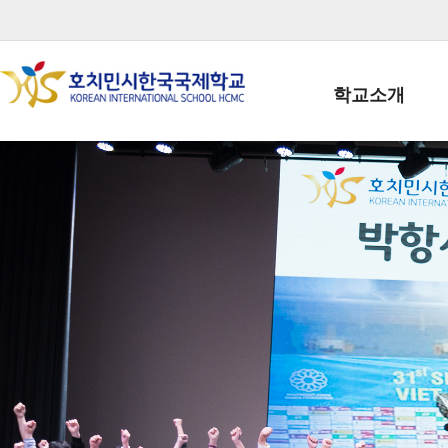
학교소개
학교장인사말
학생회장인사말
학교상징
학교연혁
학교 CI
교직원현황
학생현황
위치/전화
전경사진