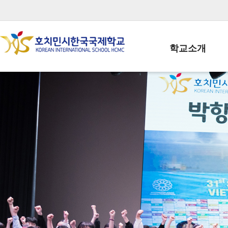
학교소개
학교장인사말
학생회장인사말
학교상징
학교연혁
학교 CI
교직원현황
학생현황
위치/전화
전경사진