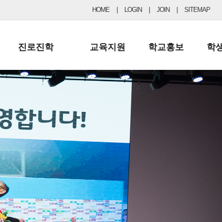
HOME
|
LOGIN
|
JOIN
|
SITEMAP
진로진학
교육지원
학교홍보
학
공지사항 및 입시자료
행정실
보도자료
초등
진로교육
학교 이사회
협력기관현황
중등
드림레터
학교운영위원회
포토갤러리
리
학교발전기금
학교 브로셔
학교건축기금
학교 홍보채널