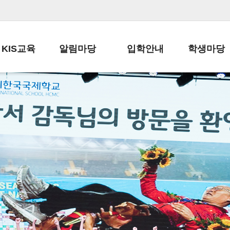
KIS교육
알림마당
입학안내
학생마당
교육목표
공지사항
전편입 전형 안내
학생생활규정
교육과정
가정통신문
전편입 공지사항
봉사활동
학사일정
납부금 안내
전-편입 서류양식
학교신문
일과시간표
주간학습안내
전출 안내
자율진로동아
재외교육기관장
스쿨버스 운행 안내
입학금/수업료
유초등 소식지
성과평가자료
급식안내
교복구입안내
서식자료실
정보공개
학부모방