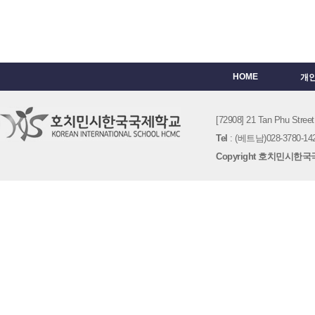
HOME
개
[72908] 21 Tan Phu St
Tel
: (베트남)028-3780-142
Copyright 호치민시한국국제학