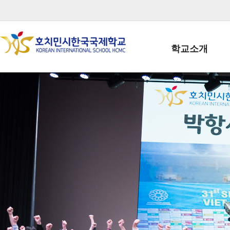
학교소개
학교장인사말
학생회장인사말
학교상징
학교연혁
학교 CI
교직원현황
학생현황
위치/전화
전경사진