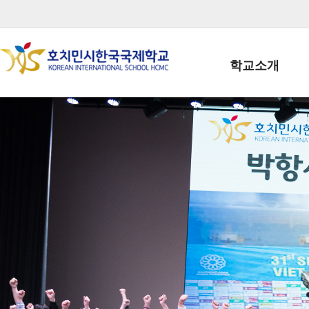
학교소개
학교장인사말
학생회장인사말
학교상징
학교연혁
학교 CI
교직원현황
학생현황
위치/전화
전경사진