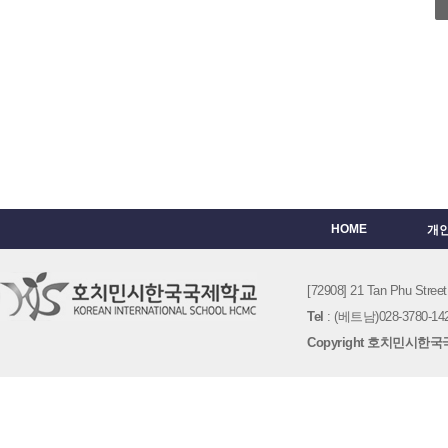
HOME
개
[72908] 21 Tan Phu St
Tel
: (베트남)028-3780-142
Copyright 호치민시한국국제학