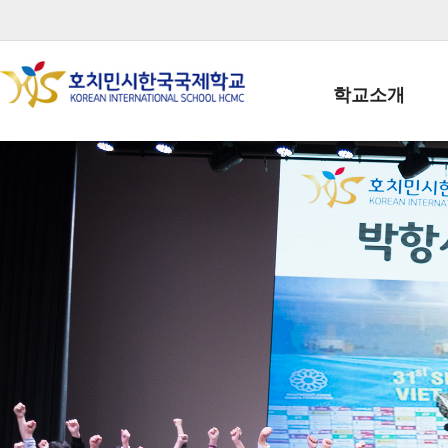
학교소개
학교장인사말
학생회장인사말
학교상징
학교연혁
학교 CI
교직원현황
학생현황
위치/전화
전경사진