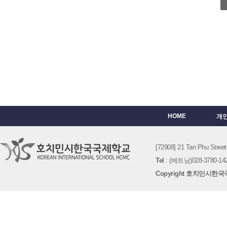
HOME
개
[72908] 21 Tan Phu St
Tel
: (베트남)028-3780-142
Copyright 호치민시한국국제학