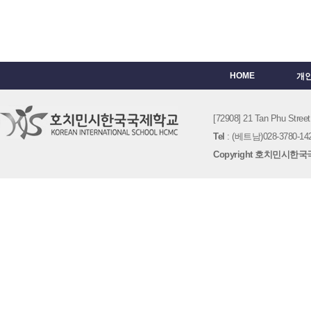
HOME
개
[72908] 21 Tan Phu St
Tel
: (베트남)028-3780-142
Copyright 호치민시한국국제학