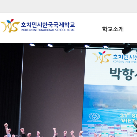
학교소개
학교장인사말
학생회장인사말
학교상징
학교연혁
학교 CI
교직원현황
학생현황
위치/전화
전경사진