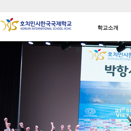
학교소개
학교장인사말
학생회장인사말
학교상징
학교연혁
학교 CI
교직원현황
학생현황
위치/전화
전경사진