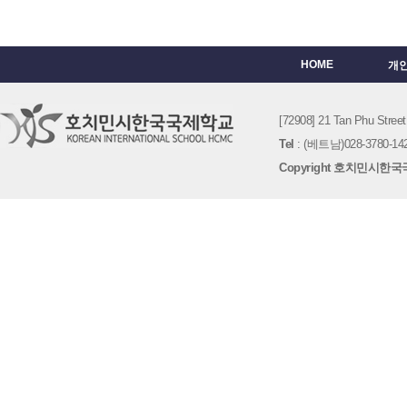
HOME
개
[72908] 21 Tan Phu St
Tel
: (베트남)028-3780-142
Copyright 호치민시한국국제학