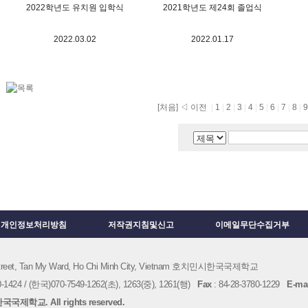
2022학년도 유치원 입학식
2021학년도 제24회 졸업식
2022.03.02
2022.01.17
[처음]
◁ 이전
|
1
|
2
|
3
|
4
|
5
|
6
|
7
|
8
|
개인정보처리방침
저작권지침및신고
이메일무단수집거부
 Street, Tan My Ward, Ho Chi Minh City, Vietnam 호치민시한국국제학교
1424 / (한국)070-7549-1262(초), 1263(중), 1261(행)
Fax
: 84-28-3780-1229
E-mai
국제학교. All rights reserved.