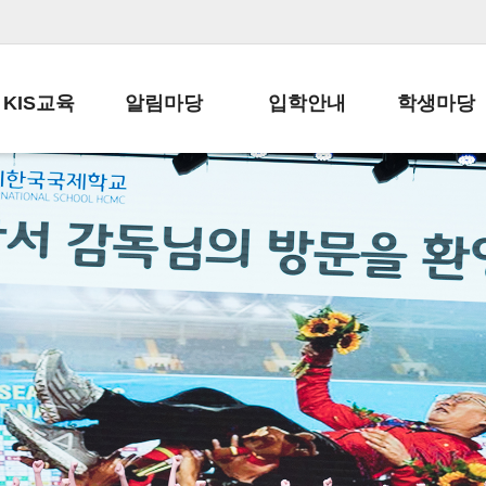
KIS교육
알림마당
입학안내
학생마당
교육목표
공지사항
전편입 전형 안내
학생생활규정
교육과정
가정통신문
전편입 공지사항
봉사활동
학사일정
납부금 안내
전-편입 서류양식
학교신문
일과시간표
주간학습안내
전출 안내
자율진로동아
재외교육기관장
스쿨버스 운행 안내
입학금/수업료
유초등 소식지
성과평가자료
급식안내
교복구입안내
서식자료실
정보공개
학부모방