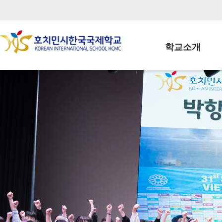
학교소개
학교장인사말
학생회장인사말
학교상징
학교연혁
학교 CI
교직원현황
학생현황
위치/전화
전경사진