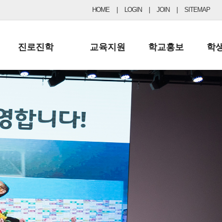
HOME
|
LOGIN
|
JOIN
|
SITEMAP
진로진학
교육지원
학교홍보
학
공지사항 및 입시자료
행정실
보도자료
초등
진로교육
학교 이사회
협력기관현황
중등
드림레터
학교운영위원회
포토갤러리
리
학교발전기금
학교 브로셔
학교건축기금
학교 홍보채널