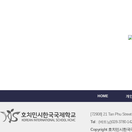
HOME
개
[72908] 21 Tan Phu St
Tel
: (베트남)028-3780-142
Copyright 호치민시한국국제학