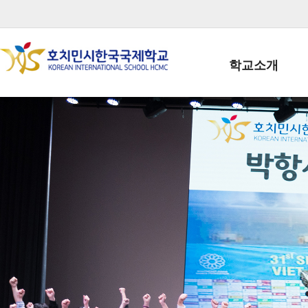
학교소개
학교장인사말
학생회장인사말
학교상징
학교연혁
학교 CI
교직원현황
학생현황
위치/전화
전경사진