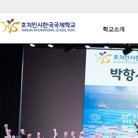
학교소개
학교장인사말
학생회장인사말
학교상징
학교연혁
학교 CI
교직원현황
학생현황
위치/전화
전경사진