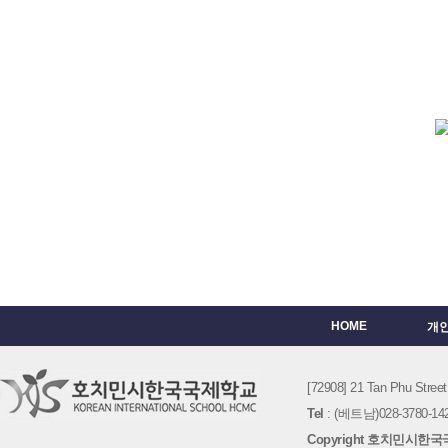
HOME
개
[72908] 21 Tan Phu St
Tel
: (베트남)028-3780-142
Copyright 호치민시한국국제학